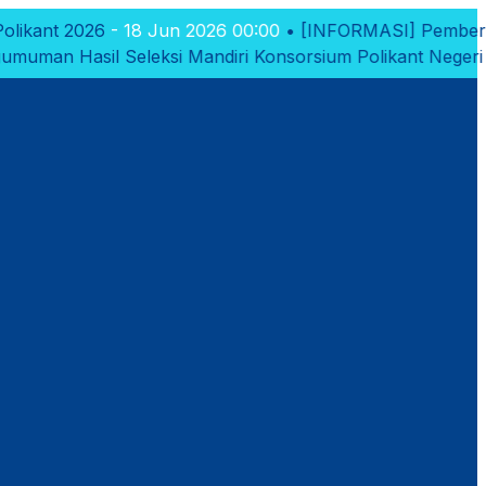
18 Jun 2026 00:00
•
[INFORMASI]
Pemberitahuan Pembuka
leksi Mandiri Konsorsium Polikant Negeri Tahun 2026
- 