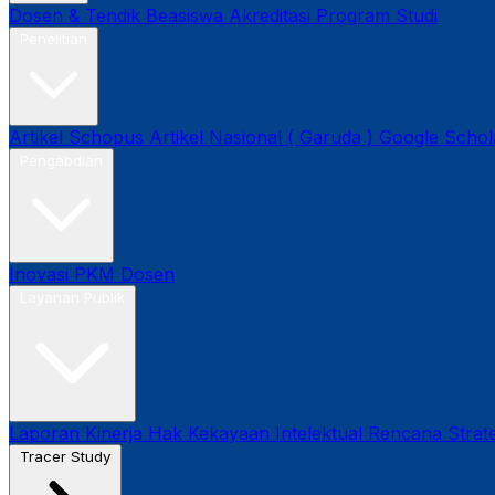
Dosen & Tendik
Beasiswa
Akreditasi Program Studi
Penelitian
Artikel Schopus
Artikel Nasional ( Garuda )
Google Schol
Pengabdian
Inovasi
PKM Dosen
Layanan Publik
Laporan Kinerja
Hak Kekayaan Intelektual
Rencana Strate
Tracer Study