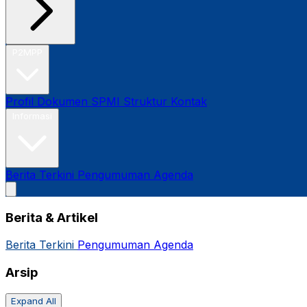
P2MPP
Profil
Dokumen SPMI
Struktur
Kontak
Informasi
Berita Terkini
Pengumuman
Agenda
Berita & Artikel
Berita Terkini
Pengumuman
Agenda
Arsip
Expand All