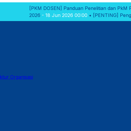
PKM DOSEN]
Panduan Penelitian dan PkM Polikant 2026
- 
026
- 18 Jun 2026 00:00
•
[PENTING]
Pengumuman Hasil Se
ktur Organisasi