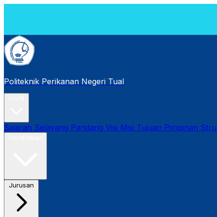
[
2
Politeknik Perikanan Negeri Tual
Profil
Sejarah
Selayang Pandang
Visi Misi Tujuan
Pimpinan
Stru
Pendidikan
Jurusan