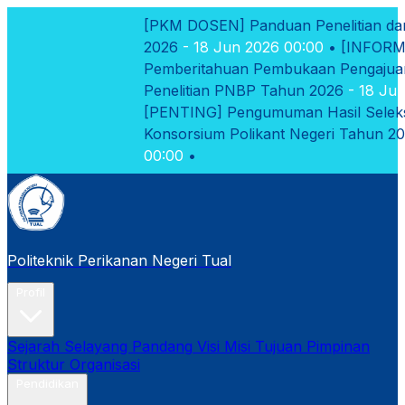
[PKM DOSEN]
Panduan Penelitian dan Pk
2026
- 18 Jun 2026 00:00
•
[INFORMASI
Pemberitahuan Pembukaan Pengajuan Pr
Penelitian PNBP Tahun 2026
- 18 Jun 20
[PENTING]
Pengumuman Hasil Seleksi Ma
Konsorsium Polikant Negeri Tahun 2026
00:00
•
Politeknik Perikanan Negeri Tual
Profil
Sejarah
Selayang Pandang
Visi Misi Tujuan
Pimpinan
Struktur Organisasi
Pendidikan