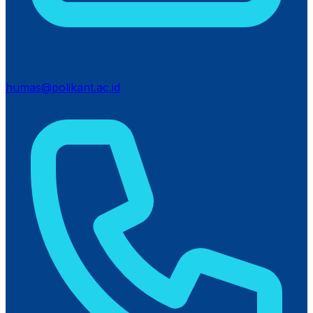
humas@polikant.ac.id