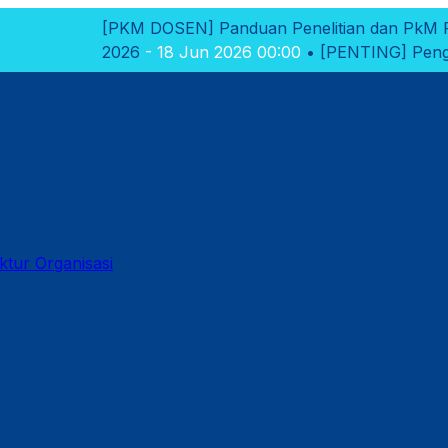
M DOSEN]
Panduan Penelitian dan PkM Polikant 2026
- 18
6
- 18 Jun 2026 00:00
•
[PENTING]
Pengumuman Hasil Sele
ktur Organisasi