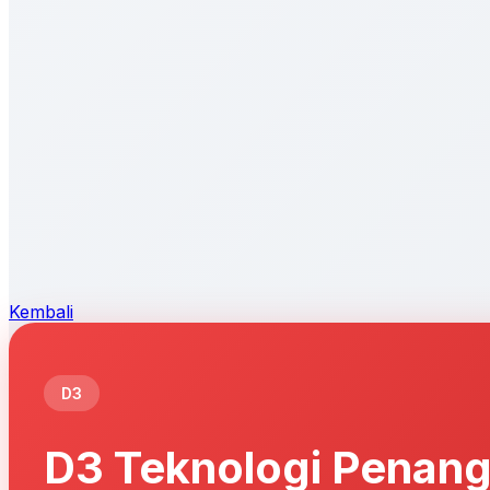
Kembali
D3
D3 Teknologi Penang