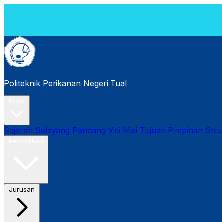
[PK
202
Politeknik Perikanan Negeri Tual
Profil
Sejarah
Selayang Pandang
Visi Misi Tujuan
Pimpinan
Stru
Pendidikan
Jurusan