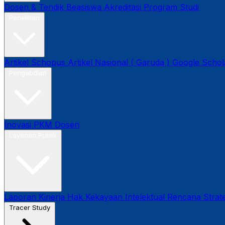
Dosen & Tendik
Beasiswa
Akreditasi Program Studi
Penelitian
Artikel Schopus
Artikel Nasional ( Garuda )
Google Schol
Pengabdian
Inovasi
PKM Dosen
Layanan Publik
Laporan Kinerja
Hak Kekayaan Intelektual
Rencana Strate
Tracer Study