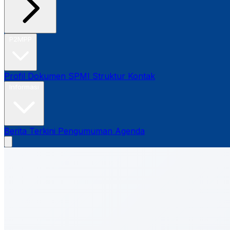
P2MPP
Profil
Dokumen SPMI
Struktur
Kontak
Informasi
Berita Terkini
Pengumuman
Agenda