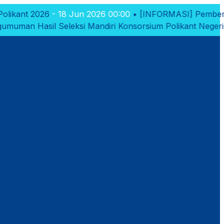
 Jun 2026 00:00
•
[INFORMASI]
Pemberitahuan Pembukaan
ksi Mandiri Konsorsium Polikant Negeri Tahun 2026
- 10