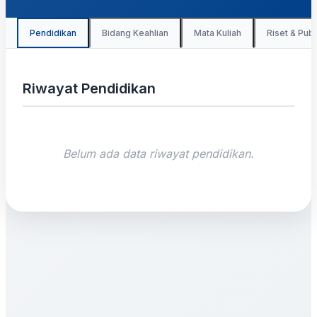
Pendidikan
Bidang Keahlian
Mata Kuliah
Riset & Publ
Riwayat Pendidikan
Belum ada data riwayat pendidikan.