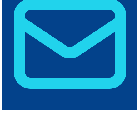
humas@polikant.ac.id