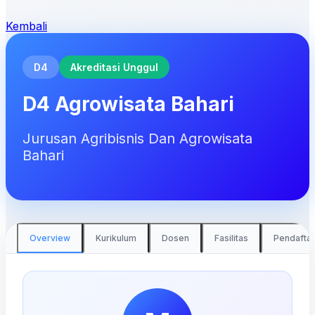
Kembali
D4
Akreditasi Unggul
D4 Agrowisata Bahari
Jurusan Agribisnis Dan Agrowisata
Bahari
Overview
Kurikulum
Dosen
Fasilitas
Pendafta