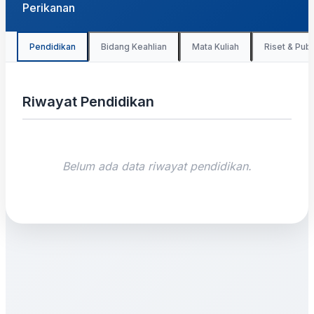
Perikanan
Pendidikan
Bidang Keahlian
Mata Kuliah
Riset & Publ
Riwayat Pendidikan
Belum ada data riwayat pendidikan.