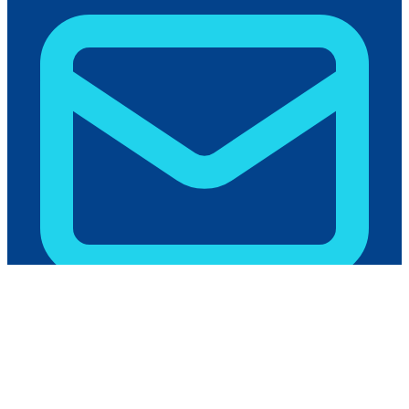
humas@polikant.ac.id