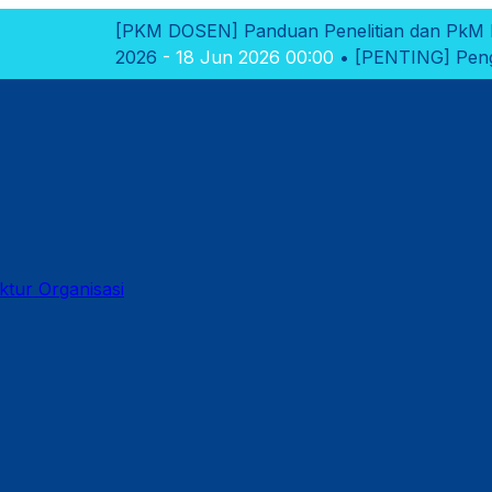
KM DOSEN]
Panduan Penelitian dan PkM Polikant 2026
- 1
26
- 18 Jun 2026 00:00
•
[PENTING]
Pengumuman Hasil Sel
ktur Organisasi