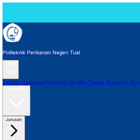
[P
20
Politeknik Perikanan Negeri Tual
Profil
Sejarah
Selayang Pandang
Visi Misi Tujuan
Pimpinan
Stru
Pendidikan
Jurusan