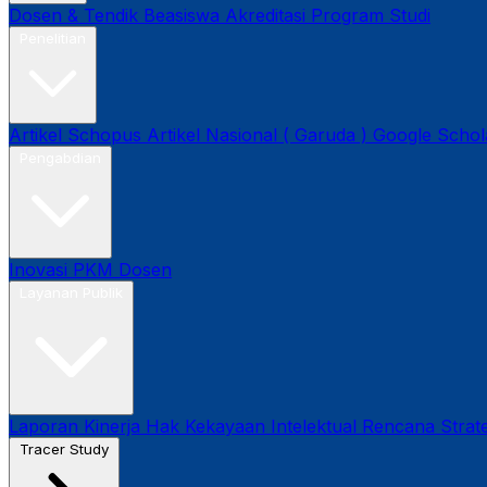
Dosen & Tendik
Beasiswa
Akreditasi Program Studi
Penelitian
Artikel Schopus
Artikel Nasional ( Garuda )
Google Schol
Pengabdian
Inovasi
PKM Dosen
Layanan Publik
Laporan Kinerja
Hak Kekayaan Intelektual
Rencana Strate
Tracer Study