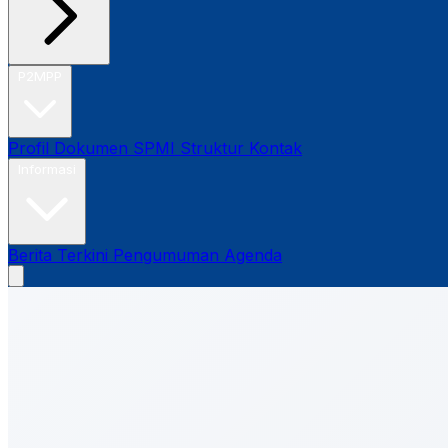
P2MPP
Profil
Dokumen SPMI
Struktur
Kontak
Informasi
Berita Terkini
Pengumuman
Agenda