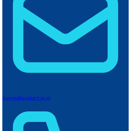
humas@polikant.ac.id